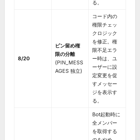
る。
コード内の
権限チェッ
クロジック
を修正。権
ピン留め権
限不足エラ
限の分離
8/20
ー時は、ユ
(PIN_MESS
ーザーに設
AGES 独立)
定変更を促
すメッセー
ジを表示す
る。
Bot起動時に
全メンバー
を取得する
のをやめ