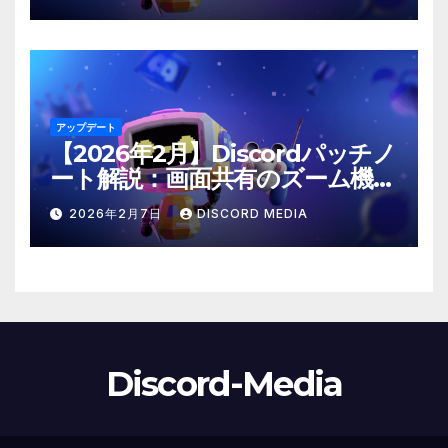
アップデート
【2026年2月】Discordパッチノ
ート解説：画面共有のズーム機能
や「@time」コマンドが登場！
2026年2月7日
DISCORD MEDIA
Discord-Media