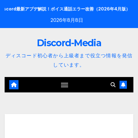
内
rd最新アプデ解説！ボイス通話エラー改善（2026年4月版）
【20
容
2026年8月8日
を
ス
Discord-Media
キ
ッ
ディスコード初心者から上級者まで役立つ情報を発信
プ
しています。