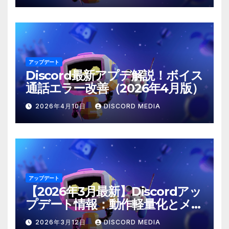
アップデート
Discord最新アプデ解説！ボイス
通話エラー改善（2026年4月版）
2026年4月10日
DISCORD MEDIA
アップデート
【2026年3月最新】Discordアッ
プデート情報：動作軽量化とメン
ション仕様の修正
2026年3月12日
DISCORD MEDIA