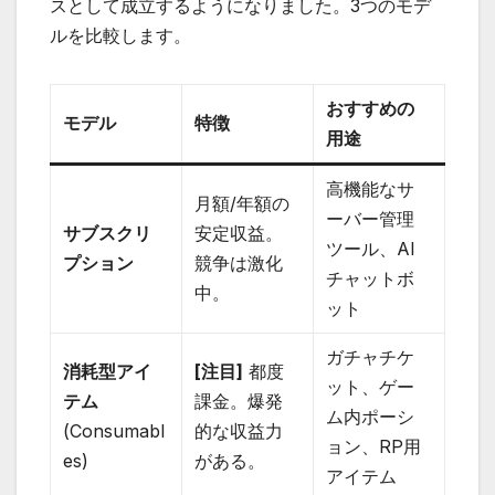
スとして成立するようになりました。3つのモデ
ルを比較します。
おすすめの
モデル
特徴
用途
高機能なサ
月額/年額の
ーバー管理
サブスクリ
安定収益。
ツール、AI
プション
競争は激化
チャットボ
中。
ット
ガチャチケ
消耗型アイ
[注目]
都度
ット、ゲー
テム
課金。爆発
ム内ポーシ
(Consumabl
的な収益力
ョン、RP用
es)
がある。
アイテム