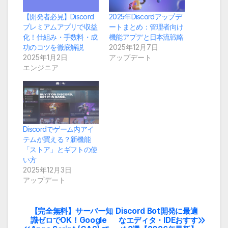
【開発者必見】Discord
2025年Discordアップデ
プレミアムアプリで収益
ートまとめ：管理者向け
化！仕組み・手数料・成
機能アプデと日本流戦略
功のコツを徹底解説
2025年12月7日
2025年1月2日
アップデート
エンジニア
Discordでゲーム内アイ
テムが買える？新機能
「ストア」とギフトの使
い方
2025年12月3日
アップデート
【完全無料】サーバー知
Discord Bot開発に最適
投
識ゼロでOK！Google
なエディタ・IDEおすす