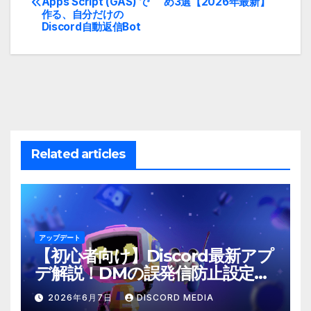
Apps Script (GAS) で
め3選【2026年最新】
稿
作る、自分だけの
Discord自動返信Bot
ナ
ビ
ゲ
ー
シ
Related articles
ョ
ン
アップデート
【初心者向け】Discord最新アプ
デ解説！DMの誤発信防止設定と
は？
2026年6月7日
DISCORD MEDIA