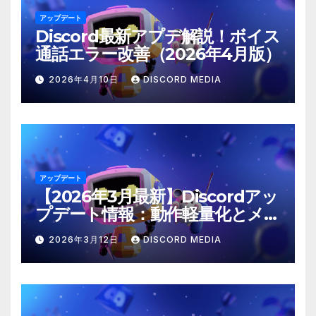
アップデート
Discord最新アプデ解説！ボイス
通話エラー改善（2026年4月版）
2026年4月10日
DISCORD MEDIA
アップデート
【2026年3月最新】Discordアッ
プデート情報：動作軽量化とメン
ション仕様の修正
2026年3月12日
DISCORD MEDIA