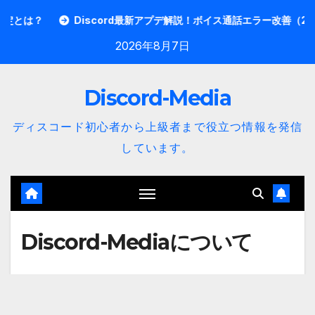
内
とは？
Discord最新アプデ解説！ボイス通話エラー改善（2026
容
2026年8月7日
を
ス
Discord-Media
キ
ッ
ディスコード初心者から上級者まで役立つ情報を発信
プ
しています。
Discord-Mediaについて