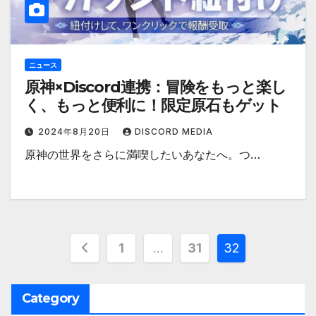
ニュース
原神×Discord連携：冒険をもっと楽し
く、もっと便利に！限定原石もゲット
2024年8月20日
DISCORD MEDIA
原神の世界をさらに満喫したいあなたへ。つ…
投
1
…
31
32
稿
Category
の