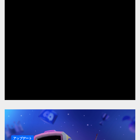
アップデート