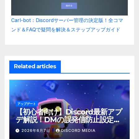
Carl-bot：Discordサーバー管理の決定版！全コマ
ンド＆FAQで疑問を解決＆ステップアップガイド
Related articles
アップデート
【初心者向け】Discord最新アプ
デ解説！DMの誤発信防止設定と
は？
2026年6月7日
DISCORD MEDIA