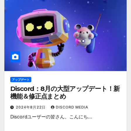
アップデート
Discord：8月の大型アップデート！新
機能＆修正点まとめ
2024年8月22日
DISCORD MEDIA
Discordユーザーの皆さん、こんにち…