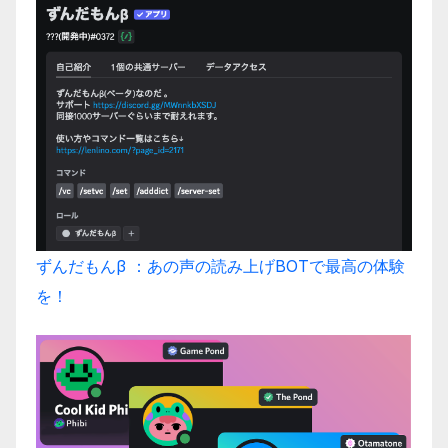
ずんだもんβ ：あの声の読み上げBOTで最高の体験
を！