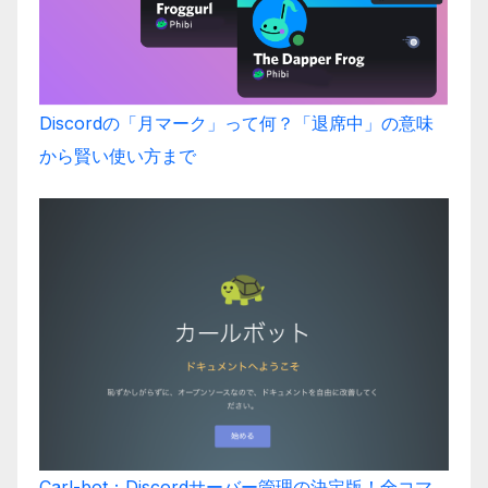
Discordの「月マーク」って何？「退席中」の意味
から賢い使い方まで
Carl-bot：Discordサーバー管理の決定版！全コマ