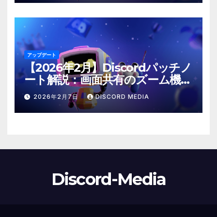
アップデート
【2026年2月】Discordパッチノ
ート解説：画面共有のズーム機能
や「@time」コマンドが登場！
2026年2月7日
DISCORD MEDIA
Discord-Media