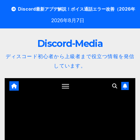
内
Discord最新アプデ解説！ボイス通話エラー改善（2026年4月版）
容
2026年8月7日
を
ス
Discord-Media
キ
ッ
ディスコード初心者から上級者まで役立つ情報を発信
プ
しています。