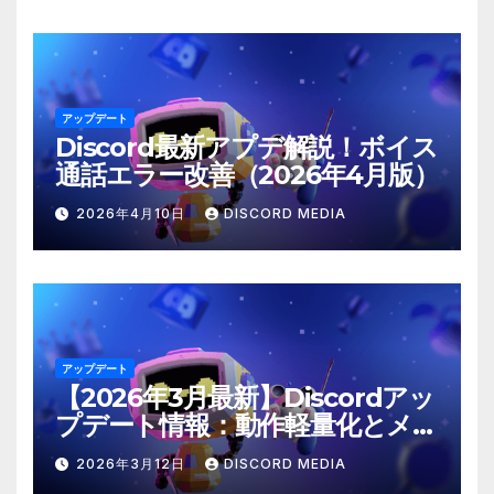
アップデート
Discord最新アプデ解説！ボイス
通話エラー改善（2026年4月版）
2026年4月10日
DISCORD MEDIA
アップデート
【2026年3月最新】Discordアッ
プデート情報：動作軽量化とメン
ション仕様の修正
2026年3月12日
DISCORD MEDIA