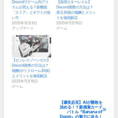
Discordでゲーム内アイ
【崩壊スターレイル】
テムが買える？新機能
Discord連携の方法は？
「ストア」とギフトの使
星玉30個の報酬とメリッ
い方
トを徹底解説
2025年12月3日
2025年11月16日
アップデート
ゲーム
【ゼンレスゾーンゼロ】
Discord連携の方法は？
報酬(ポリクローム30個)
とメリットを徹底解説
2025年11月16日
ゲーム
【爆笑必至】AIが勝敗を
投
決める！？新感覚カード
バトル『Banana of
稿
Doom』の魅力に迫る！