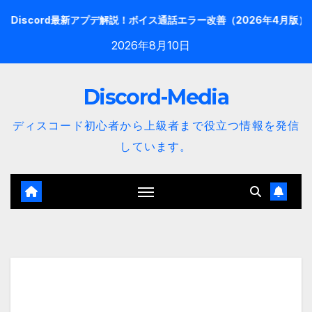
内
ord最新アプデ解説！ボイス通話エラー改善（2026年4月版）
【2
容
2026年8月10日
を
ス
Discord-Media
キ
ッ
ディスコード初心者から上級者まで役立つ情報を発信
プ
しています。