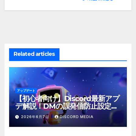
ナ
ビ
ゲ
ー
Related articles
シ
ョ
ン
アップデート
【初心者向け】Discord最新アプ
デ解説！DMの誤発信防止設定と
は？
2026年6月7日
DISCORD MEDIA