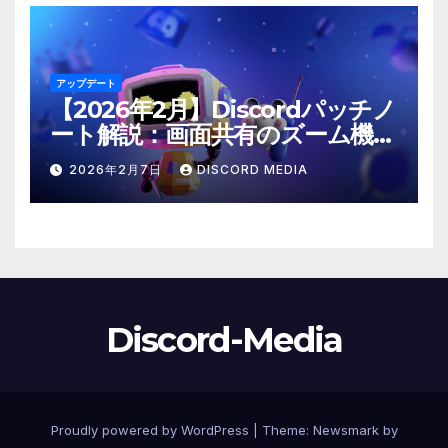
アップデート
【2026年2月】Discordパッチノ
ート解説：画面共有のズーム機能
や「@time」コマンドが登場！
2026年2月7日
DISCORD MEDIA
Discord-Media
Proudly powered by WordPress
|
Theme:
Newsmark
by