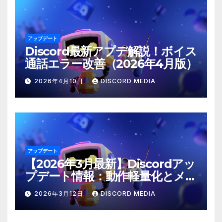
アップデート
Discord最新アプデ解説！ボイス
通話エラー改善（2026年4月版）
2026年4月10日
DISCORD MEDIA
アップデート
【2026年3月最新】Discordアッ
プデート情報：動作軽量化とメン
ション仕様の修正
2026年3月12日
DISCORD MEDIA