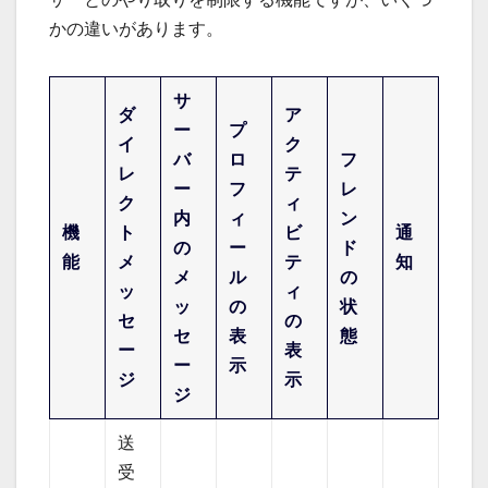
かの違いがあります。
サ
ダ
ア
ー
プ
イ
ク
バ
ロ
フ
レ
テ
ー
フ
レ
ク
ィ
内
ィ
ン
機
ト
ビ
通
の
ー
ド
能
メ
テ
知
メ
ル
の
ッ
ィ
ッ
の
状
セ
の
セ
表
態
ー
表
ー
示
ジ
示
ジ
送
受