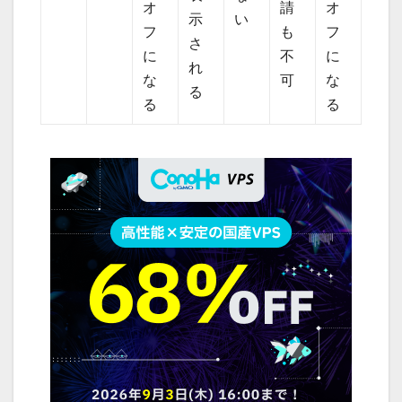
オ
請
オ
示
い
フ
も
フ
さ
に
不
に
れ
な
可
な
る
る
る