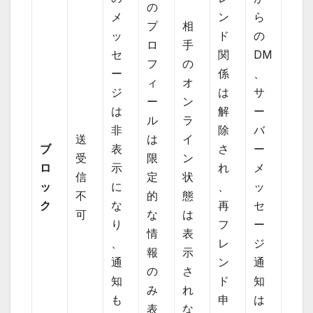
の
メ
ン
ら
プ
相
ッ
ド
の
ロ
手
セ
関
DM
フ
の
ー
係
、
ィ
オ
ジ
は
サ
ー
ン
は
解
ー
ル
ラ
非
除
バ
送
は
イ
ブ
表
さ
ー
受
限
ン
ロ
示
れ
メ
信
定
状
ッ
に
、
ッ
不
的
態
ク
な
再
セ
可
な
は
り
フ
ー
情
表
、
レ
ジ
報
示
通
ン
通
の
さ
知
ド
知
み
れ
も
申
は
表
な