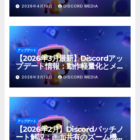
2026年4月10日
DISCORD MEDIA
アップデート
【2026年3月最新】Discordアッ
プデート情報：動作軽量化とメン
ション仕様の修正
2026年3月12日
DISCORD MEDIA
アップデート
【2026年2月】Discordパッチノ
ート解説：画面共有のズーム機能