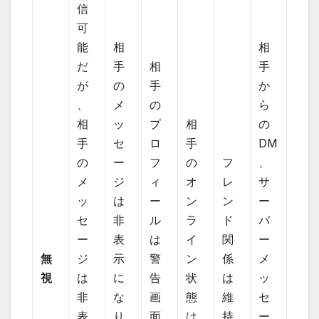
信
可
能
相
相
だ
手
相
手
が
の
手
か
、
メ
の
ら
相
ッ
プ
相
の
手
セ
ロ
手
DM
の
ー
フ
の
フ
、
メ
ジ
ィ
オ
レ
サ
ッ
は
ー
ン
ン
ー
セ
非
ル
ラ
ド
バ
ー
表
は
イ
関
ー
無
ジ
示
警
ン
係
メ
視
は
に
告
状
は
ッ
非
な
画
態
維
セ
表
り
面
は
持
ー