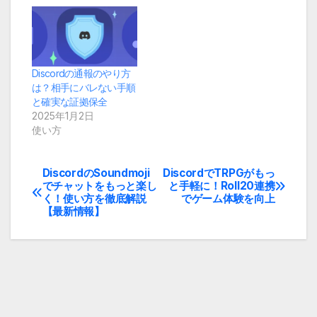
Discordの通報のやり方
は？相手にバレない手順
と確実な証拠保全
2025年1月2日
使い方
DiscordのSoundmoji
DiscordでTRPGがもっ
投
でチャットをもっと楽し
と手軽に！Roll20連携
く！使い方を徹底解説
でゲーム体験を向上
稿
【最新情報】
ナ
ビ
ゲ