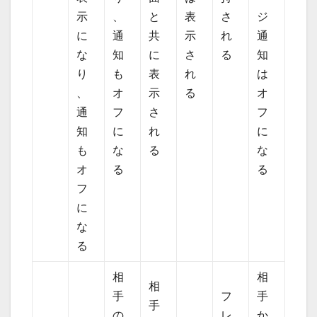
示
、
と
表
さ
ジ
に
通
共
示
れ
通
な
知
に
さ
る
知
り
も
表
れ
は
、
オ
示
る
オ
通
フ
さ
フ
知
に
れ
に
も
な
る
な
オ
る
る
フ
に
な
る
相
相
相
手
フ
手
手
の
レ
か