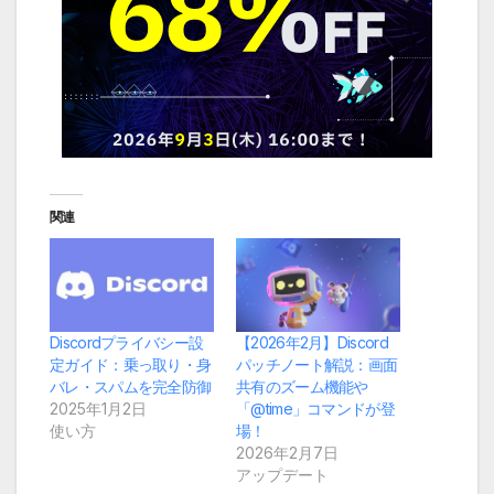
関連
Discordプライバシー設
【2026年2月】Discord
定ガイド：乗っ取り・身
パッチノート解説：画面
バレ・スパムを完全防御
共有のズーム機能や
2025年1月2日
「@time」コマンドが登
使い方
場！
2026年2月7日
アップデート