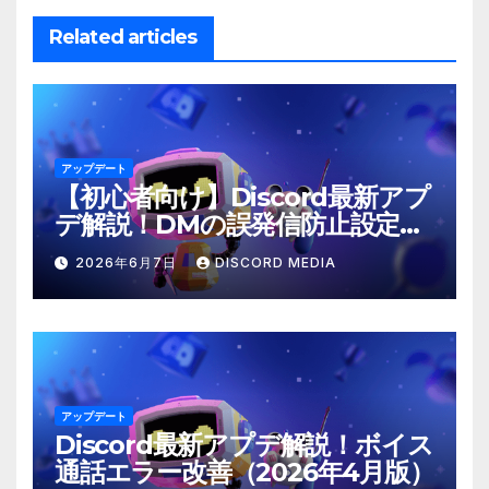
ー
Related articles
シ
ョ
ン
アップデート
【初心者向け】Discord最新アプ
デ解説！DMの誤発信防止設定と
は？
2026年6月7日
DISCORD MEDIA
アップデート
Discord最新アプデ解説！ボイス
通話エラー改善（2026年4月版）