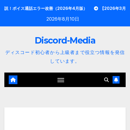
内
ス通話エラー改善（2026年4月版）
【2026年3月最新】Disc
容
2026年8月10日
を
ス
Discord-Media
キ
ッ
ディスコード初心者から上級者まで役立つ情報を発信
プ
しています。