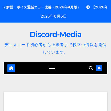
内
説！ボイス通話エラー改善（2026年4月版）
【2026年3月最新】
容
2026年8月6日
を
ス
Discord-Media
キ
ッ
ディスコード初心者から上級者まで役立つ情報を発信
プ
しています。