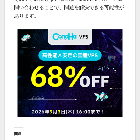
問い合わせることで、問題を解決できる可能性が
あります。
関連