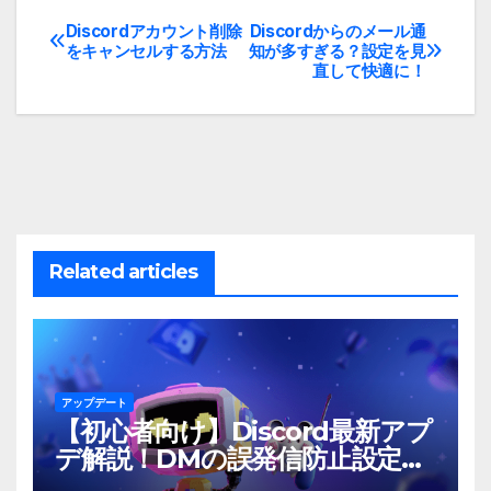
Discordアカウント削除
Discordからのメール通
投
をキャンセルする方法
知が多すぎる？設定を見
直して快適に！
稿
ナ
ビ
ゲ
ー
Related articles
シ
ョ
ン
アップデート
【初心者向け】Discord最新アプ
デ解説！DMの誤発信防止設定と
は？