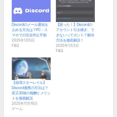
Discordのメール通知を
【困った！】Discordの
止める方法は？PC・ス
アカウント引き継ぎ、で
マホでの完全停止手順
きないってホント？解決
2025年1月5日
方法を徹底解説！
F&Q
2025年1月2日
F&Q
【崩壊スターレイル】
Discord連携の方法は？
星玉30個の報酬とメリッ
トを徹底解説
2025年11月16日
ゲーム