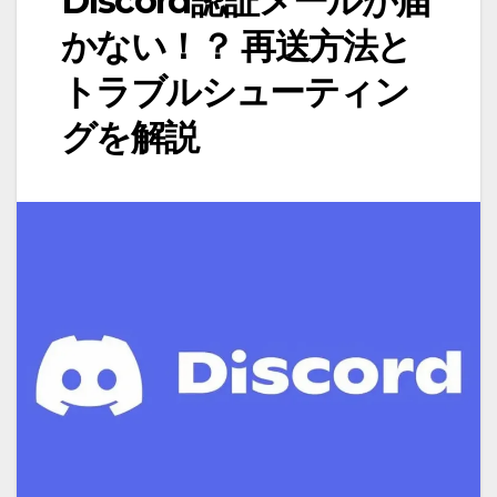
Discord認証メールが届
かない！？ 再送方法と
トラブルシューティン
グを解説