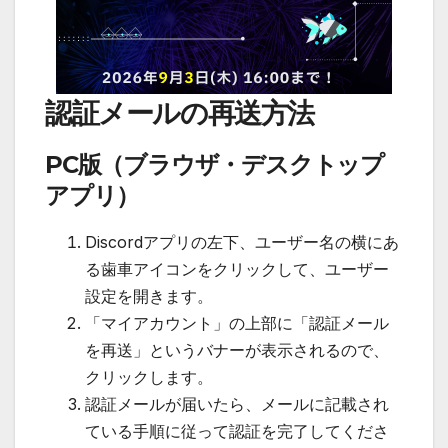
認証メールの再送方法
PC版（ブラウザ・デスクトップ
アプリ）
Discordアプリの左下、ユーザー名の横にあ
る歯車アイコンをクリックして、ユーザー
設定を開きます。
「マイアカウント」の上部に「認証メール
を再送」というバナーが表示されるので、
クリックします。
認証メールが届いたら、メールに記載され
ている手順に従って認証を完了してくださ