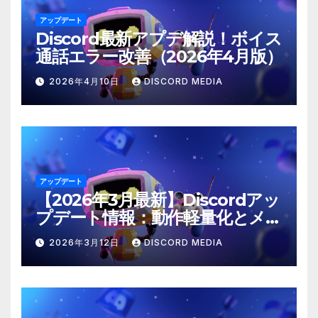
アップデート
Discord最新アプデ解説！ボイス
通話エラー改善（2026年4月版）
2026年4月10日
DISCORD MEDIA
アップデート
【2026年3月最新】Discordアッ
プデート情報：動作軽量化とメン
ション仕様の修正
2026年3月12日
DISCORD MEDIA