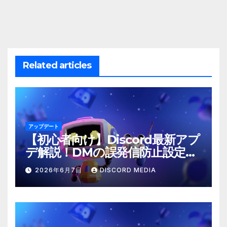
ビ
ゲ
ー
Related articles
シ
ョ
ン
アップデート
【初心者向け】Discord最新アプ
デ解説！DMの誤発信防止設定と
は？
2026年6月7日
DISCORD MEDIA