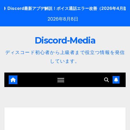
内
ord最新アプデ解説！ボイス通話エラー改善（2026年4月版）
【2
容
2026年8月8日
を
ス
Discord-Media
キ
ッ
ディスコード初心者から上級者まで役立つ情報を発信
プ
しています。