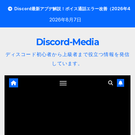
内
scord最新アプデ解説！ボイス通話エラー改善（2026年4月版）
容
2026年8月7日
を
ス
Discord-Media
キ
ッ
ディスコード初心者から上級者まで役立つ情報を発信
プ
しています。