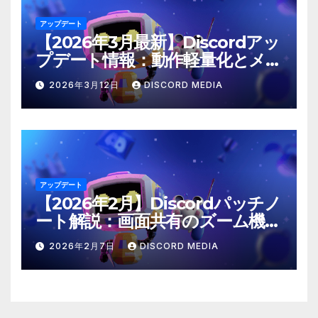
アップデート
【2026年3月最新】Discordアッ
プデート情報：動作軽量化とメン
ション仕様の修正
2026年3月12日
DISCORD MEDIA
アップデート
【2026年2月】Discordパッチノ
ート解説：画面共有のズーム機能
や「@time」コマンドが登場！
2026年2月7日
DISCORD MEDIA