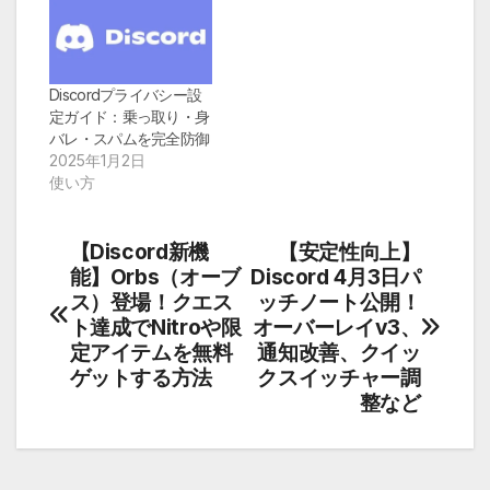
Discordプライバシー設
定ガイド：乗っ取り・身
バレ・スパムを完全防御
2025年1月2日
使い方
投
【Discord新機
【安定性向上】
稿
能】Orbs（オーブ
Discord 4月3日パ
ナ
ス）登場！クエス
ッチノート公開！
ビ
ト達成でNitroや限
オーバーレイv3、
ゲ
定アイテムを無料
通知改善、クイッ
ー
ゲットする方法
クスイッチャー調
シ
整など
ョ
ン