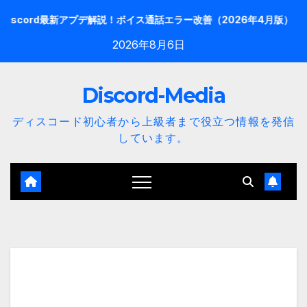
内
rd最新アプデ解説！ボイス通話エラー改善（2026年4月版）
【20
容
を
2026年8月6日
ス
キ
ッ
Discord-Media
プ
ディスコード初心者から上級者まで役立つ情報を発信
しています。