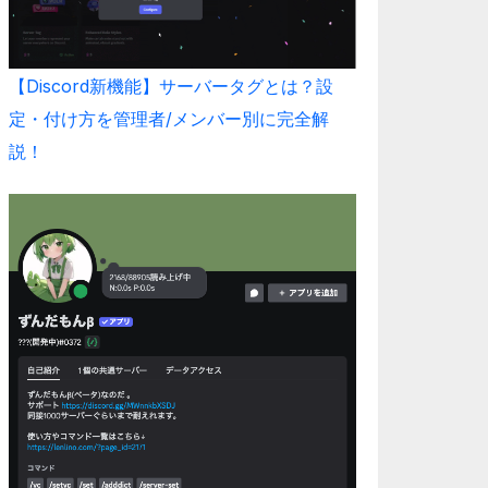
【Discord新機能】サーバータグとは？設
定・付け方を管理者/メンバー別に完全解
説！