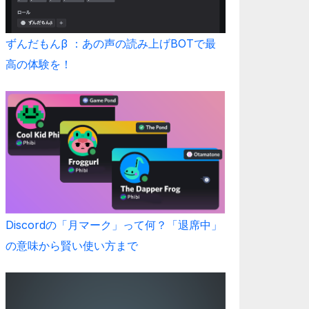
ずんだもんβ ：あの声の読み上げBOTで最
高の体験を！
Discordの「月マーク」って何？「退席中」
の意味から賢い使い方まで