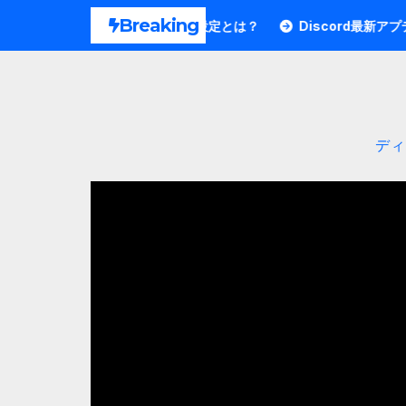
内
Breaking
！DMの誤発信防止設定とは？
Discord最新アプデ解説！ボイス通
容
を
ス
キ
デ
ッ
プ