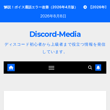
内
ボイス通話エラー改善（2026年4月版）
【2026年3月最新】Di
容
2026年8月8日
を
ス
Discord-Media
キ
ッ
ディスコード初心者から上級者まで役立つ情報を発信
プ
しています。