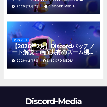
ション仕様の修正
2026年3月12日
DISCORD MEDIA
アップデート
【2026年2月】Discordパッチノ
ート解説：画面共有のズーム機能
や「@time」コマンドが登場！
2026年2月7日
DISCORD MEDIA
Discord-Media