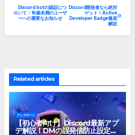
Discord botの認証につ
Discord開発者なら絶対
投
いて：16歳未満のユーザ
ゲット！Active
ーへの重要なお知らせ
Developer Badge徹底
稿
解説
ナ
ビ
ゲ
ー
Related articles
シ
ョ
ン
アップデート
【初心者向け】Discord最新アプ
デ解説！DMの誤発信防止設定と