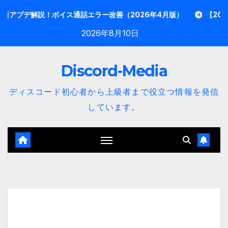
内
プデ解説！ボイス通話エラー改善（2026年4月版）
【2026年3月
容
2026年8月10日
を
ス
Discord-Media
キ
ッ
ディスコード初心者から上級者まで役立つ情報を発信
プ
しています。