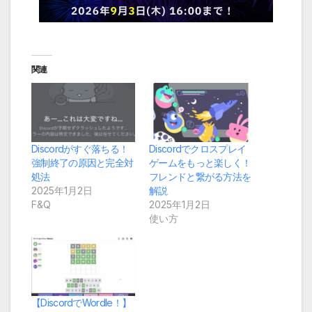
関連
Discordがすぐ落ちる！
Discordでクロスプレイ
強制終了の原因と完全対
ゲームをもっと楽しく！
処法
フレンドと繋がる方法を
2025年1月2日
解説
F&Q
2025年1月2日
使い方
【DiscordでWordle！】