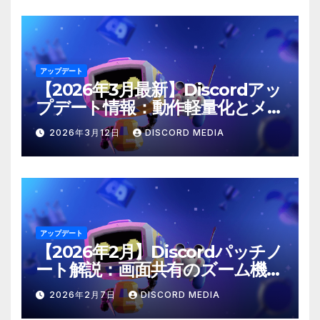
アップデート
【2026年3月最新】Discordアッ
プデート情報：動作軽量化とメン
ション仕様の修正
2026年3月12日
DISCORD MEDIA
アップデート
【2026年2月】Discordパッチノ
ート解説：画面共有のズーム機能
や「@time」コマンドが登場！
2026年2月7日
DISCORD MEDIA