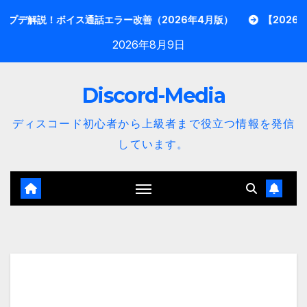
内
説！ボイス通話エラー改善（2026年4月版）
【2026年3月最新
容
2026年8月9日
を
ス
Discord-Media
キ
ッ
ディスコード初心者から上級者まで役立つ情報を発信
プ
しています。