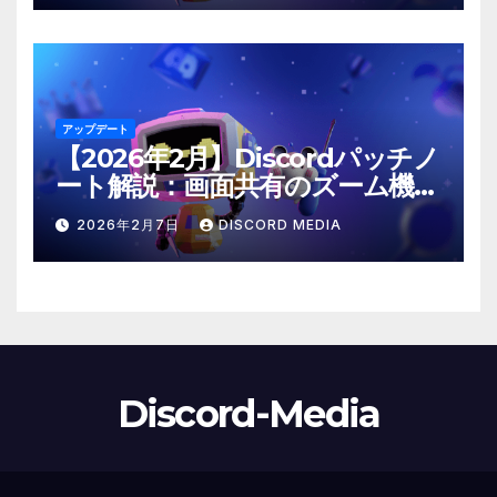
アップデート
【2026年2月】Discordパッチノ
ート解説：画面共有のズーム機能
や「@time」コマンドが登場！
2026年2月7日
DISCORD MEDIA
Discord-Media