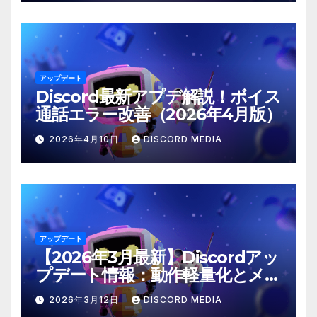
アップデート
Discord最新アプデ解説！ボイス
通話エラー改善（2026年4月版）
2026年4月10日
DISCORD MEDIA
アップデート
【2026年3月最新】Discordアッ
プデート情報：動作軽量化とメン
ション仕様の修正
2026年3月12日
DISCORD MEDIA