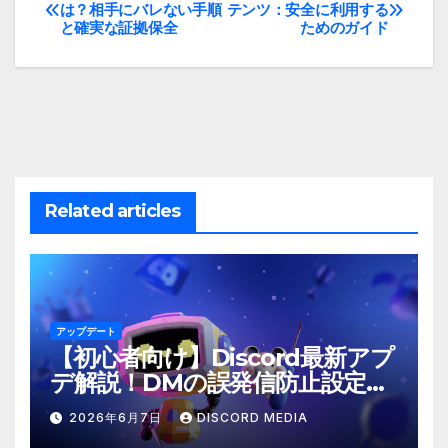
投
は？相手にバレない手順
テンツ：安全に利用する
と確実な証拠保全
ためのガイド
稿
ナ
ビ
ゲ
ー
Related articles
シ
ョ
ン
アップデート
【初心者向け】Discord最新アプ
デ解説！DMの誤発信防止設定と
は？
2026年6月7日
DISCORD MEDIA